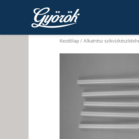
Kezdőlap
/
Alkatrész szikvízkészítésh