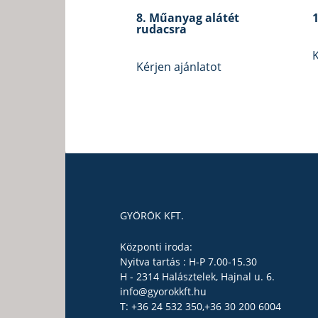
8. Műanyag alátét
rudacsra
K
Kérjen ajánlatot
GYÖRÖK KFT.
Központi iroda:
Nyitva tartás : H-P 7.00-15.30
H - 2314 Halásztelek, Hajnal u. 6.
info@gyorokkft.hu
T: +36 24 532 350,
+36 30 200 6004