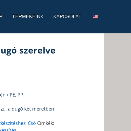
P
TERMÉKEINK
KAPCSOLAT
dugó szerelve
lén / PE, PP
szú, a dugó két méretben
ízkészítéshez
,
Cső
Címkék:
zkészítés