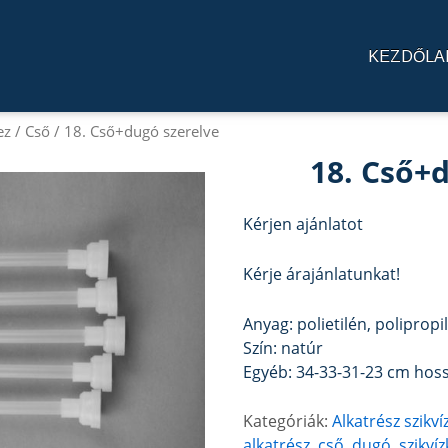
KEZDŐLA
ez
/
Cső
/ 18. Cső+dugó szerelve
18. Cső+
Kérjen ajánlatot
Kérje árajánlatunkat!
Anyag: polietilén, polipropi
Szín: natúr
Egyéb: 34-33-31-23 cm hos
Kategóriák:
Alkatrész szikv
alkatrész
,
cső
,
dugó
,
szikví