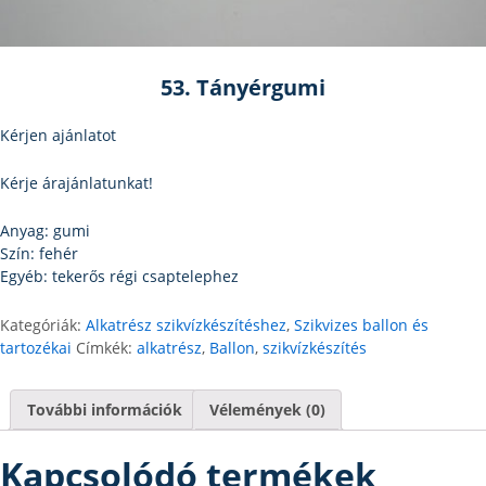
53. Tányérgumi
Kérjen ajánlatot
Kérje árajánlatunkat!
Anyag: gumi
Szín: fehér
Egyéb: tekerős régi csaptelephez
Kategóriák:
Alkatrész szikvízkészítéshez
,
Szikvizes ballon és
tartozékai
Címkék:
alkatrész
,
Ballon
,
szikvízkészítés
További információk
Vélemények (0)
Kapcsolódó termékek