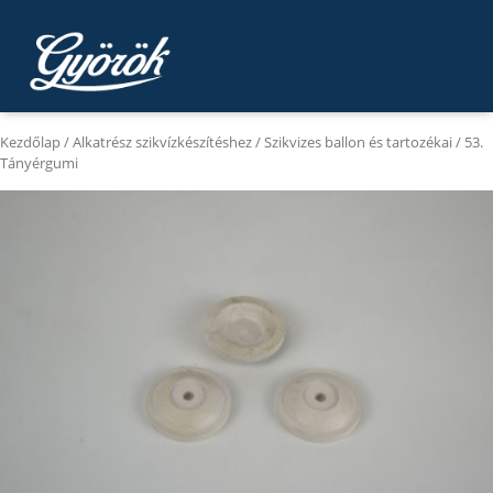
Kezdőlap
/
Alkatrész szikvízkészítéshez
/
Szikvizes ballon és tartozékai
/ 53.
Tányérgumi